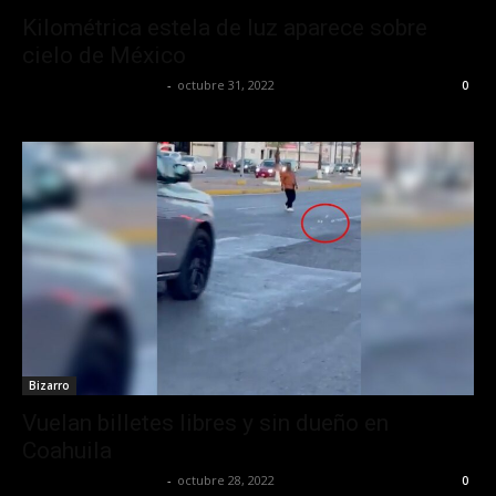
Kilométrica estela de luz aparece sobre
cielo de México
Yet Akatzin Almazán
-
octubre 31, 2022
0
Bizarro
Vuelan billetes libres y sin dueño en
Coahuila
Yet Akatzin Almazán
-
octubre 28, 2022
0