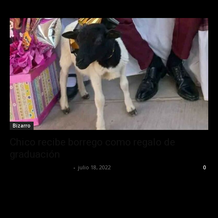
Bizarro
Chico recibe borrego como regalo de
graduación
Yet Akatzin Almazán
-
julio 18, 2022
0